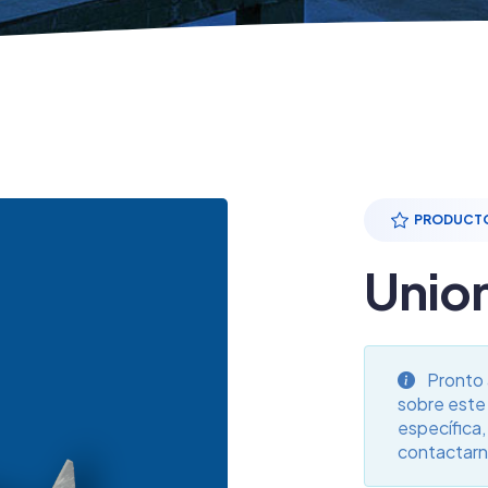
PRODUCTO
Unio
Pronto 
sobre este
específica,
contactarn